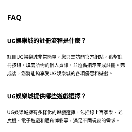
FAQ
UG娛樂城的註冊流程是什麼？
註冊UG娛樂城非常簡單，您只需訪問官方網站，點擊註
冊按鈕，填寫所需的個人資訊，並遵循指示完成註冊。完
成後，您將能夠享受UG娛樂城的各項優惠和遊戲。
UG娛樂城提供哪些遊戲選擇？
UG娛樂城擁有多樣化的遊戲選擇，包括線上百家樂、老
虎機、電子遊戲和體育博彩等，滿足不同玩家的需求。