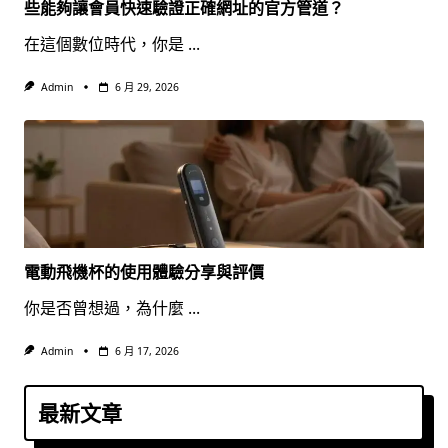
些能夠讓會員快速驗證正確網址的官方管道？
在這個數位時代，你是
...
Admin
6 月 29, 2026
電動飛機杯的使用體驗分享與評價
你是否曾想過，為什麼
...
Admin
6 月 17, 2026
最新文章