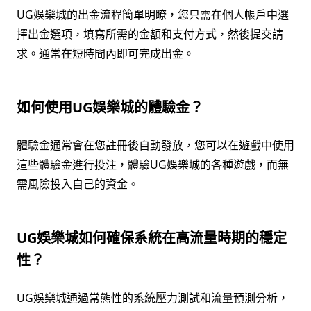
UG娛樂城的出金流程簡單明瞭，您只需在個人帳戶中選
擇出金選項，填寫所需的金額和支付方式，然後提交請
求。通常在短時間內即可完成出金。
如何使用UG娛樂城的體驗金？
體驗金通常會在您註冊後自動發放，您可以在遊戲中使用
這些體驗金進行投注，體驗UG娛樂城的各種遊戲，而無
需風險投入自己的資金。
UG娛樂城如何確保系統在高流量時期的穩定
性？
UG娛樂城通過常態性的系統壓力測試和流量預測分析，