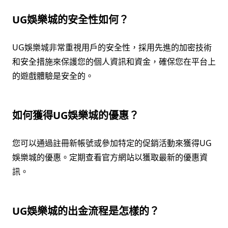
UG娛樂城的安全性如何？
UG娛樂城非常重視用戶的安全性，採用先進的加密技術
和安全措施來保護您的個人資訊和資金，確保您在平台上
的遊戲體驗是安全的。
如何獲得UG娛樂城的優惠？
您可以通過註冊新帳號或參加特定的促銷活動來獲得UG
娛樂城的優惠。定期查看官方網站以獲取最新的優惠資
訊。
UG娛樂城的出金流程是怎樣的？