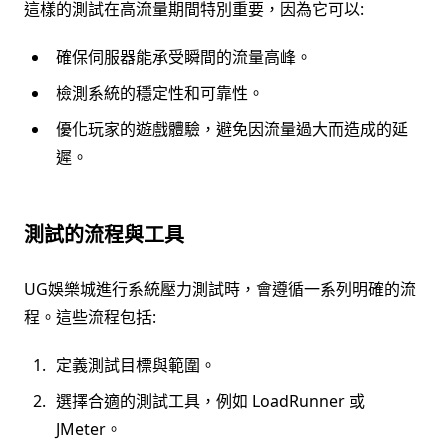
這樣的測試在高流量期間特別重要，因為它可以:
確保伺服器能承受瞬間的流量高峰。
檢測系統的穩定性和可靠性。
優化玩家的遊戲體驗，避免因流量過大而造成的延
遲。
測試的流程與工具
UG娛樂城進行系統壓力測試時，會遵循一系列明確的流
程。這些流程包括:
定義測試目標與範圍。
選擇合適的測試工具，例如 LoadRunner 或
JMeter。