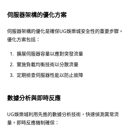
伺服器架構的優化方案
伺服器架構的優化是確保UG娛樂城安全性的重要步驟。
優化方案包括：
擴展伺服器容量以應對突發流量
實施負載均衡技術以分散流量
定期檢查伺服器性能以防止故障
數據分析與即時反應
UG娛樂城利用先進的數據分析技術，快速偵測異常流
量。即時反應機制確保：