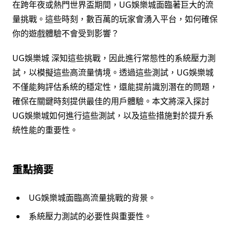
在跨年夜或熱門世界盃期間，UG娛樂城面臨著巨大的流
量挑戰。這些時刻，數百萬的玩家會湧入平台，如何確保
你的遊戲體驗不會受到影響？
UG娛樂城 深知這些挑戰，因此進行常態性的系統壓力測
試
，以模擬這些高流量情境。透過這些測試，UG娛樂城
不僅能夠評估系統的穩定性，還能提前識別潛在的問題，
確保在關鍵時刻提供最佳的用戶體驗。本文將深入探討
UG娛樂城如何進行這些測試，以及這些措施對於提升系
統性能的重要性。
重點摘要
UG娛樂城面臨高流量挑戰的背景。
系統壓力測試的必要性與重要性。