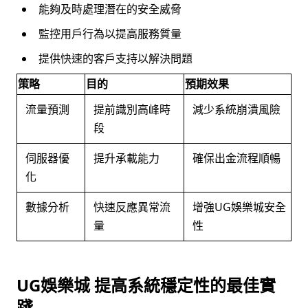
能夠及時處理潛在的安全威脅
監控用戶行為以提高服務質量
提供快速的客戶支持以解決問題
策略
目的
預期效果
流量預測
提前識別高峰時
減少系統崩潰風險
段
伺服器優
提升承載能力
確保出金流程順暢
化
數據分析
快速反應異常流
增強UG娛樂城安全
量
性
UG娛樂城 提高系統穩定性的最佳實
踐