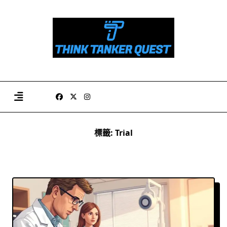
Skip
to
content
標籤:
Trial