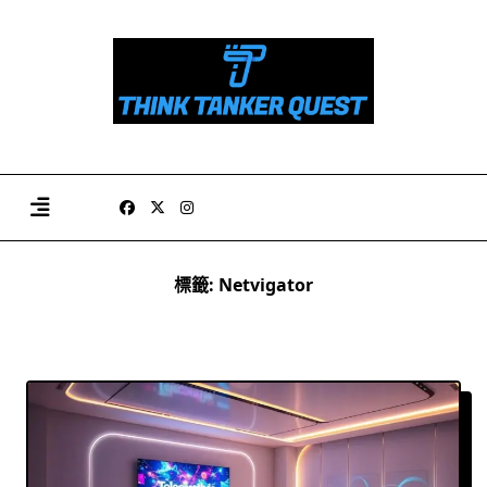
Skip
to
content
標籤:
Netvigator