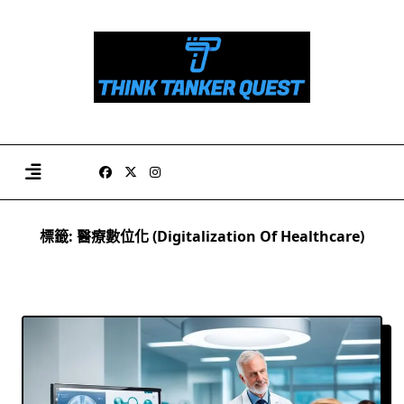
Skip
to
content
標籤:
醫療數位化 (Digitalization Of Healthcare)