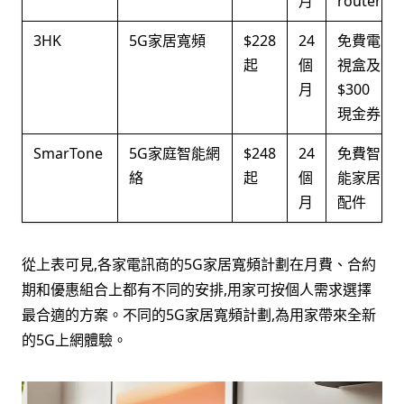
月
router
3HK
5G家居寬頻
$228
24
免費電
起
個
視盒及
月
$300
現金券
SmarTone
5G家庭智能網
$248
24
免費智
絡
起
個
能家居
月
配件
從上表可見,各家電訊商的5G家居寬頻計劃在月費、合約
期和優惠組合上都有不同的安排,用家可按個人需求選擇
最合適的方案。不同的5G家居寬頻計劃,為用家帶來全新
的5G上網體驗。