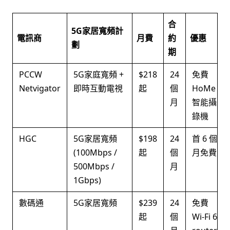
合
5G家居寬頻計
電訊商
月費
約
優惠
劃
期
PCCW
5G家庭寬頻 +
$218
24
免費
Netvigator
即時互動電視
起
個
HoMe
月
智能攝
錄機
HGC
5G家居寬頻
$198
24
首 6 個
(100Mbps /
起
個
月免費
500Mbps /
月
1Gbps)
數碼通
5G家居寬頻
$239
24
免費
起
個
Wi-Fi 6