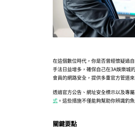
在這個數位時代，你是否曾經懷疑過自
手法日益增多，確保自己在3A娛樂城
會員的網路安全，提供多重官方管道來
透過官方公告、網址安全標示以及專屬
式
。這些措施不僅能夠幫助你辨識釣魚
關鍵要點