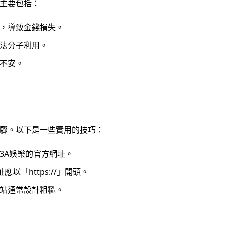
主要包括：
，導致金錢損失。
法分子利用。
不安。
驟。以下是一些實用的技巧：
3A娛樂的官方網址。
以「https://」開頭。
站通常設計粗糙。