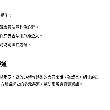
全措施：
醒會員注意釣魚詐騙。
保只有合法用戶能登入。
時防範潛在威脅。
渠道
越重要。對於3A博弈娛樂的會員來說，確認官方網址的正
官方驗證網址的多元渠道，幫助您辨識真實資訊。