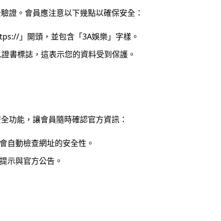
全驗證。會員應注意以下幾點以確保安全：
ps://」開頭，並包含「3A娛樂」字樣。
SL證書標誌，這表示您的資料受到保護。
安全功能，讓會員隨時確認官方資訊：
會自動檢查網址的安全性。
提示與官方公告。