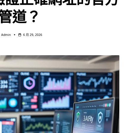
管道？
Admin
6 月 29, 2026