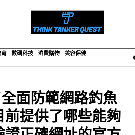
教育
數碼科技
消費購物
美容保健
了全面防範網路釣魚
目前提供了哪些能夠
驗證正確網址的官方