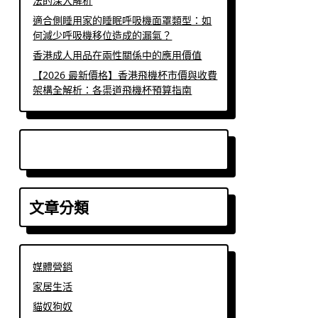
法的深入解析
適合側睡用家的睡眠呼吸機面罩類型：如
何減少呼吸機移位造成的漏氣？
香港成人用品在兩性關係中的應用價值
【2026 最新價格】香港飛機杯市價與收費
架構全解析：各渠道飛機杯預算指南
文章分類
媒體營銷
家居生活
貓奴狗奴