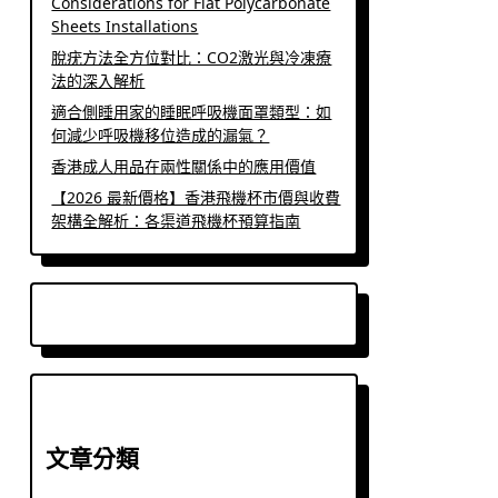
Considerations for Flat Polycarbonate
Sheets Installations
脫疣方法全方位對比：CO2激光與冷凍療
法的深入解析
適合側睡用家的睡眠呼吸機面罩類型：如
何減少呼吸機移位造成的漏氣？
香港成人用品在兩性關係中的應用價值
【2026 最新價格】香港飛機杯市價與收費
架構全解析：各渠道飛機杯預算指南
文章分類