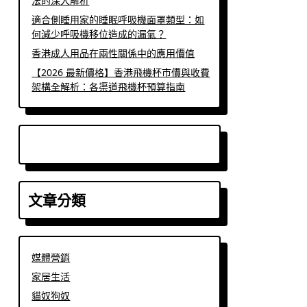
法的深入解析
適合側睡用家的睡眠呼吸機面罩類型：如
何減少呼吸機移位造成的漏氣？
香港成人用品在兩性關係中的應用價值
【2026 最新價格】香港飛機杯市價與收費
架構全解析：各渠道飛機杯預算指南
文章分類
媒體營銷
家居生活
貓奴狗奴