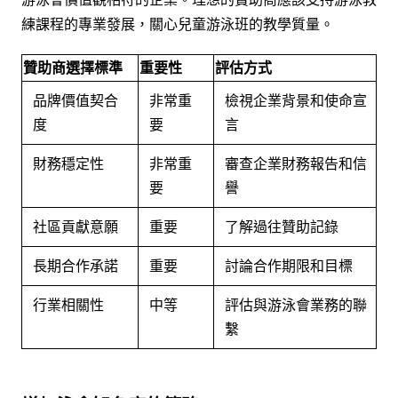
練課程的專業發展，關心兒童游泳班的教學質量。
贊助商選擇標準
重要性
評估方式
品牌價值契合
非常重
檢視企業背景和使命宣
度
要
言
財務穩定性
非常重
審查企業財務報告和信
要
譽
社區貢獻意願
重要
了解過往贊助記錄
長期合作承諾
重要
討論合作期限和目標
行業相關性
中等
評估與游泳會業務的聯
繫