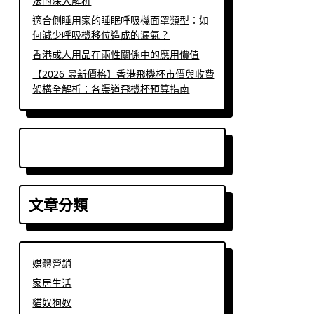
法的深入解析
適合側睡用家的睡眠呼吸機面罩類型：如
何減少呼吸機移位造成的漏氣？
香港成人用品在兩性關係中的應用價值
【2026 最新價格】香港飛機杯市價與收費
架構全解析：各渠道飛機杯預算指南
文章分類
媒體營銷
家居生活
貓奴狗奴