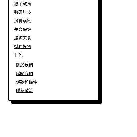
親子教育
數碼科技
消費購物
美容保健
旅遊美食
財務投資
其他
關於我們
聯絡我們
條款和條件
隱私政策