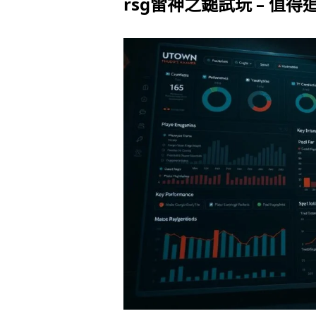
rsg雷神之鎚試玩 – 值