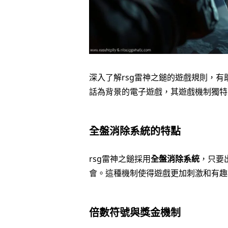
深入了解rsg雷神之鎚的遊戲規則，有
話為背景的電子遊戲，其遊戲機制獨特
全盤消除系統的特點
rsg雷神之鎚採用
全盤消除系統
，只要
會。這種機制使得遊戲更加刺激和有趣
倍數符號與獎金機制