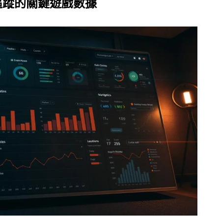
得追蹤的關鍵遊戲數據