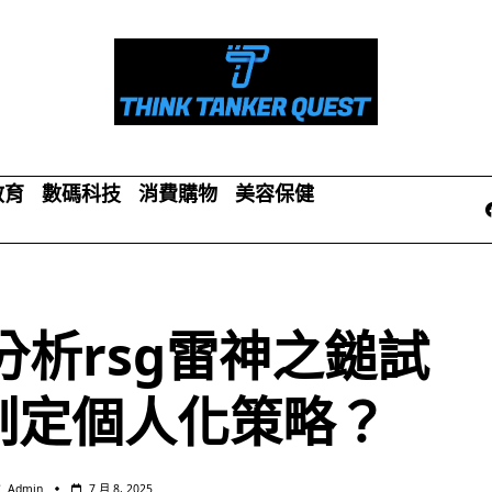
教育
數碼科技
消費購物
美容保健
析rsg雷神之鎚試
制定個人化策略？
Admin
7 月 8, 2025