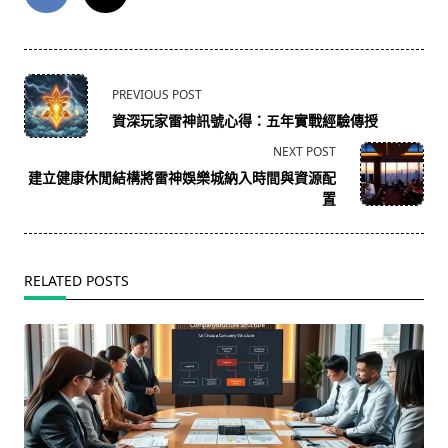
<span
PREVIOUS POST
class="nav-
資深玩家雷神訊號心得：五年實戰經驗傳授
subtitle
NEXT POST
screen-
建立健康休閒結構將雷神娛樂城納入時間與資源配
reader-
置
text">Page</span>
RELATED POSTS