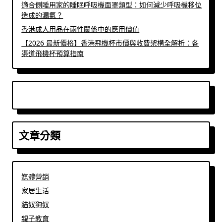
適合側睡用家的睡眠呼吸機面罩類型：如何減少呼吸機移位
造成的漏氣？
香港成人用品在兩性關係中的應用價值
【2026 最新價格】香港飛機杯市價與收費架構全解析：各
渠道飛機杯預算指南
文章分類
媒體營銷
家居生活
貓奴狗奴
親子教育